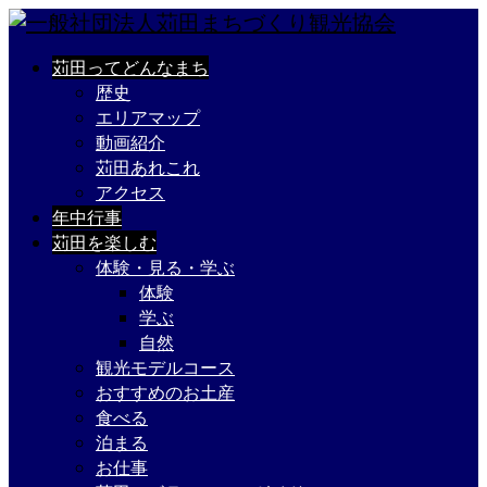
苅田ってどんなまち
歴史
エリアマップ
動画紹介
苅田あれこれ
アクセス
年中行事
苅田を楽しむ
体験・見る・学ぶ
体験
学ぶ
自然
観光モデルコース
おすすめのお土産
食べる
泊まる
お仕事