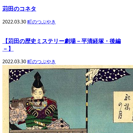
苅田のコネタ
2022.03.30
町のつぶやき
【苅田の歴史ミステリー劇場－平清経塚・後編
－】
2022.03.30
町のつぶやき