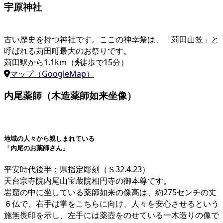
宇原神社
古い歴史を持つ神社です。ここの神幸祭は、「苅田山笠」と
呼ばれる苅田町最大のお祭りです。
苅田駅から1.1km（
徒歩で15分）
マップ（GoogleMap）
内尾薬師（木造薬師如来坐像）
地域の人々から親しまれている
「内尾のお薬師さん」
平安時代後半：県指定彫刻（Ｓ32.4.23）
天台宗寺院内尾山宝蔵院相円寺の御本尊です。
岩窟の中に坐している薬師如来の像高は、約275センチの丈
６仏で、右手は掌をこちらに向け、人々を安心させるという
施無畏印を示し、左手には薬壺をのせている一木造りの像で