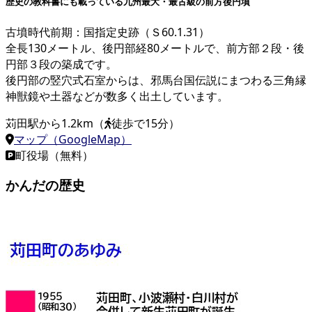
歴史の教科書にも載っている九州最大・最古級の前方後円墳
古墳時代前期：国指定史跡（Ｓ60.1.31）
全長130メートル、後円部経80メートルで、前方部２段・後
円部３段の築成です。
後円部の竪穴式石室からは、邪馬台国伝説にまつわる三角縁
神獣鏡や土器などが数多く出土しています。
苅田駅から1.2km（
徒歩で15分）
マップ（GoogleMap）
町役場（無料）
かんだの歴史