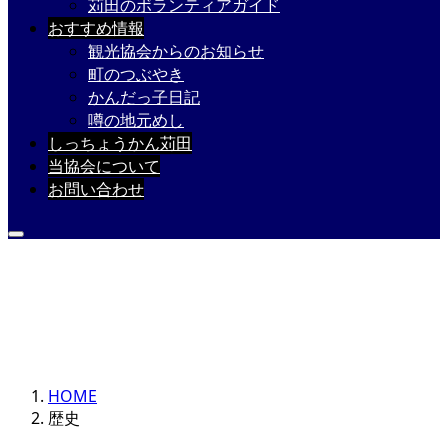
苅田のボランティアガイド
おすすめ情報
観光協会からのお知らせ
町のつぶやき
かんだっ子日記
噂の地元めし
しっちょうかん苅田
当協会について
お問い合わせ
いにしえより
「みやこ」と呼ばれる
文化の里
HOME
歴史