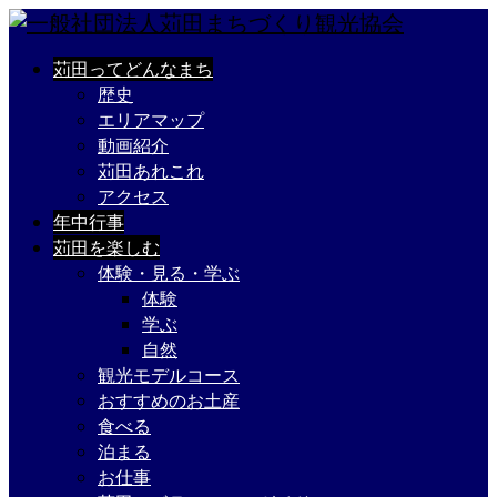
苅田ってどんなまち
歴史
エリアマップ
動画紹介
苅田あれこれ
アクセス
年中行事
苅田を楽しむ
体験・見る・学ぶ
体験
学ぶ
自然
観光モデルコース
おすすめのお土産
食べる
泊まる
お仕事