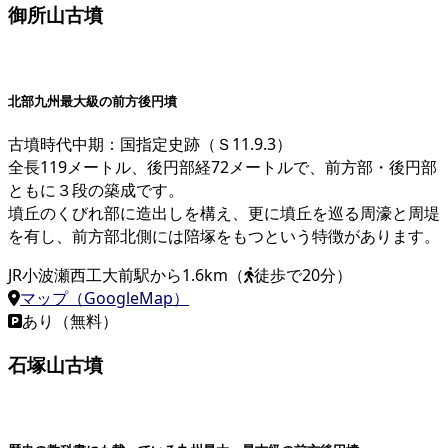
御所山古墳
北部九州最大級の前方後円墳
古墳時代中期：国指定史跡（Ｓ11.9.3）
全長119メートル、後円部経72メートルで、前方部・後円部
ともに３段の築成です。
墳丘のくびれ部に造出しを構え、更に墳丘を巡る周濠と周堤
を有し、前方部北側には陪塚をもつという特徴があります。
JR小波瀬西工大前駅から1.6km（
徒歩で20分）
マップ（GoogleMap）
あり（無料）
石塚山古墳