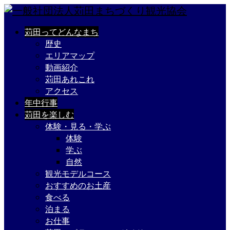
苅田ってどんなまち
歴史
エリアマップ
動画紹介
苅田あれこれ
アクセス
年中行事
苅田を楽しむ
体験・見る・学ぶ
体験
学ぶ
自然
観光モデルコース
おすすめのお土産
食べる
泊まる
お仕事