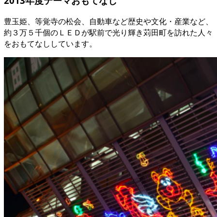
2013年度テーマ
おもてなし
豊玉姫、等覚寺の松会、自動車など歴史や文化・産業など、
約３万５千個のＬＥＤが駅前で光り輝き苅田町を訪れた人々
をおもてなししています。