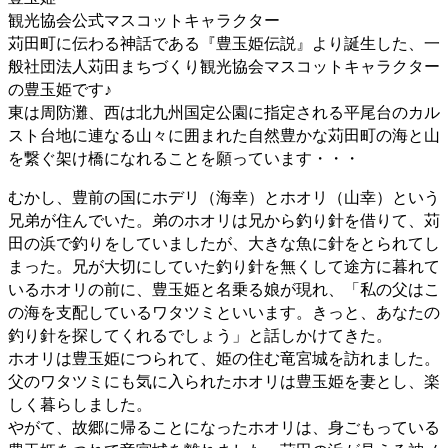
観光協会公式マスコットキャラクター
苅田町に伝わる神話である『豊玉姫伝説』より誕生した、一
般社団法人苅田まちづくり観光協会マスコットキャラクター
の豊玉姫です♪
東は周防灘、西は北九州国定公園に指定される平尾台のカル
スト台地に連なる山々に囲まれた自然豊かな苅田町の海と山
を繋ぐ架け橋になれることを願っています・・・
むかし、豊前の国にホデリ（海幸）とホオリ（山幸）という
兄弟が住んでいた。弟のホオリは兄から釣り針を借りて、苅
田の浜で釣りをしていましたが、大きな魚に針をとられてし
まった。兄が大切にしていた釣り針を無くして途方に暮れて
いるホオリの前に、豊玉姫と名乗る娘が現れ、「私の父はこ
の海を支配しているワタツミといいます。きっと、あなたの
釣り針を探してくれるでしょう」と話しかけてきた。
ホオリは豊玉姫につられて、姫の住む竜宮城を訪れました。
父のワタツミにも気に入られたホオリは豊玉姫を妻とし、楽
しく暮らしました。
やがて、故郷に帰ることになったホオリは、身ごもっている