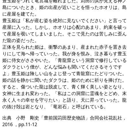
豊玉姫をつれて竜宮城を離れました。苅田の浜が見える神ノ
島についたとき、姫の出産が近いことを悟ったホオリは、島
に産屋を建てた。
豊玉姫は「私が産む姿を絶対に見ないでください」と言って
産屋に入った。しかし、ホオリは心配のあまり、約束を破っ
て産屋を覗いてしまいました。そこで見たのは苦しみに歪ん
だ龍の姿だった。
正体を見られた姫は、衝撃のあまり、産まれた赤子を置き去
りにして海へ帰っていった。我が身を恨み、泣き暮らす豊玉
姫に侍女がささやいた。「青龍窟という洞窟で修行している
ダクラという僧が、どんな悩みも聞いてくださるそうです
よ」豊玉姫は険しい山をよじ登って青龍窟にたどりついた。
姫の話を静かに聞いたダクラは、姫のために祈りを捧げた。
すると、傷ついた龍は脱皮して、青く輝く美しい姿となり、
女神に生まれ変わった。「私はこの洞窟に霊魂をとどめ、末
永く人々の幸せを守りたい」と語り、天に昇っていった。龍
の抜け殻は岩となり、「竜岩石」と呼ばれている。
出典 小野 剛史「豊前国苅田歴史物語」合同会社花乱社，
2016 ，pp.11-12