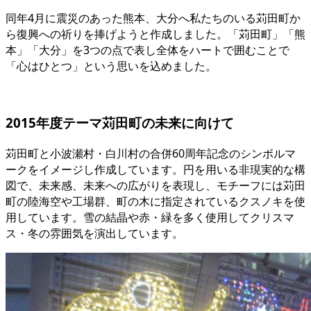
同年4月に震災のあった熊本、大分へ私たちのいる苅田町か
ら復興への祈りを捧げようと作成しました。「苅田町」「熊
本」「大分」を3つの点で表し全体をハートで囲むことで
「心はひとつ」という思いを込めました。
2015年度テーマ
苅田町の未来に向けて
苅田町と小波瀬村・白川村の合併60周年記念のシンボルマ
ークをイメージし作成しています。円を用いる非現実的な構
図で、未来感、未来への広がりを表現し、モチーフには苅田
町の陸海空や工場群、町の木に指定されているクスノキを使
用しています。雪の結晶や赤・緑を多く使用してクリスマ
ス・冬の雰囲気を演出しています。