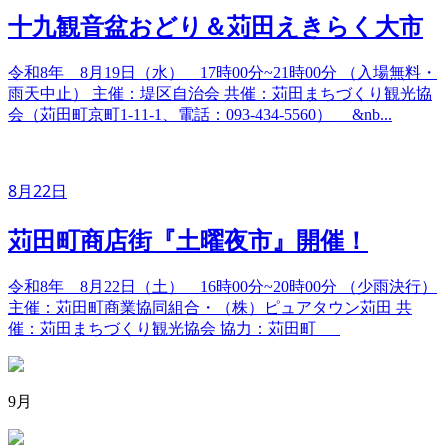
十九観音盆おどり＆苅田えきらく大市
令和8年 8月19日（水） 17時00分~21時00分 （入場無料・
雨天中止） 主催：堤区自治会 共催：苅田まちづくり観光協
会（苅田町京町1-11-1、電話：093-434-5560） &nb...
8月22日
苅田町商店街『土曜夜市』開催！
令和8年 8月22日（土） 16時00分~20時00分 （少雨決行）
主催：苅田町商業協同組合・（株）ピュアタウン苅田 共
催：苅田まちづくり観光協会 協力：苅田町
9月