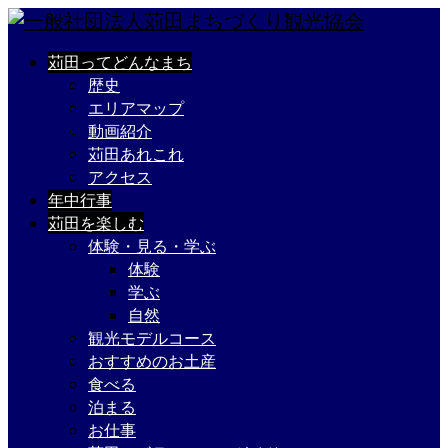
苅田ってどんなまち
歴史
エリアマップ
動画紹介
苅田あれこれ
アクセス
年中行事
苅田を楽しむ
体験・見る・学ぶ
体験
学ぶ
自然
観光モデルコース
おすすめのお土産
食べる
泊まる
お仕事