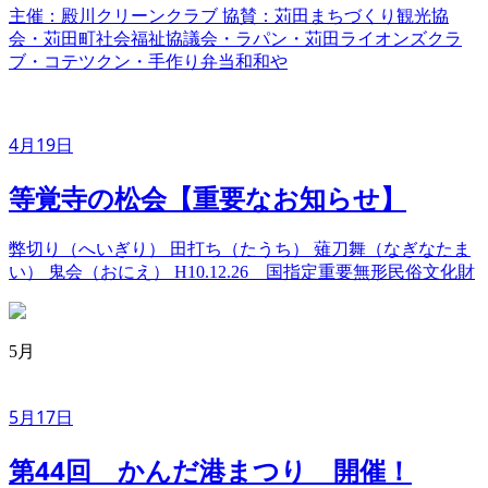
主催：殿川クリーンクラブ 協賛：苅田まちづくり観光協
会・苅田町社会福祉協議会・ラパン・苅田ライオンズクラ
ブ・コテツクン・手作り弁当和和や
4月19日
等覚寺の松会【重要なお知らせ】
弊切り（へいぎり） 田打ち（たうち） 薙刀舞（なぎなたま
い） 鬼会（おにえ） H10.12.26 国指定重要無形民俗文化財
5月
5月17日
第44回 かんだ港まつり 開催！