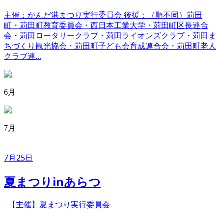
主催：かんだ港まつり実行委員会 後援：（順不同）苅田
町・苅田町教育委員会・西日本工業大学・苅田町区長連合
会・苅田ロータリークラブ・苅田ライオンズクラブ・苅田ま
ちづくり観光協会・苅田町子ども会育成連合会・苅田町老人
クラブ連...
6月
7月
7月25日
夏まつりinあらつ
【主催】夏まつり実行委員会