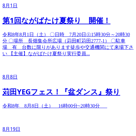
8月1日
第1回ながばたけ夏祭り 開催！
令和8年8月1日（土） ​〇日時 7月20日㊏15時30分～20時30
分 〇場所 長畑集会所広場（苅田町苅田2777-1） 〇駐車
場 有 台数に限りがあります徒歩や交通機関にて来場下さ
い 【主催】ながばたけ夏祭り実行委員...
8月8日
苅田YEGフェス！『盆ダンス』祭り
令和8年 8月8日（土） 16時00分~20時30分
8月19日