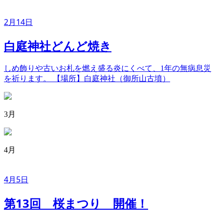
2月14日
白庭神社どんど焼き
しめ飾りや古いお札を燃え盛る炎にくべて、1年の無病息災
を祈ります。 【場所】白庭神社（御所山古墳）
3月
4月
4月5日
第13回 桜まつり 開催！