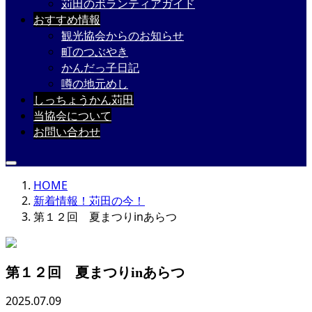
苅田のボランティアガイド
おすすめ情報
観光協会からのお知らせ
町のつぶやき
かんだっ子日記
噂の地元めし
しっちょうかん苅田
当協会について
お問い合わせ
HOME
新着情報！苅田の今！
第１２回 夏まつりinあらつ
第１２回 夏まつりinあらつ
2025.07.09