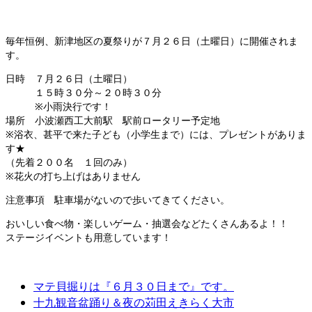
毎年恒例、新津地区の夏祭りが７月２６日（土曜日）に開催されま
す。
日時 ７月２６日（土曜日）
１５時３０分～２０時３０分
※小雨決行です！
場所 小波瀬西工大前駅 駅前ロータリー予定地
※浴衣、甚平で来た子ども（小学生まで）には、プレゼントがありま
す★
（先着２００名 １回のみ）
※花火の打ち上げはありません
注意事項 駐車場がないので歩いてきてください。
おいしい食べ物・楽しいゲーム・抽選会などたくさんあるよ！！
ステージイベントも用意しています！
マテ貝掘りは『６月３０日まで』です。
十九観音盆踊り＆夜の苅田えきらく大市