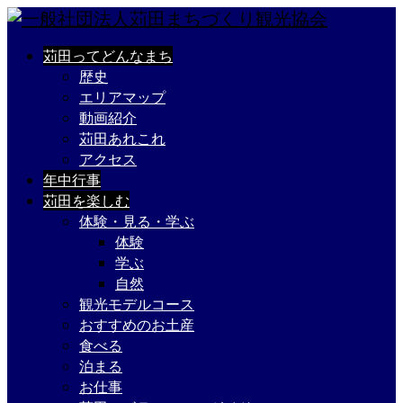
苅田ってどんなまち
歴史
エリアマップ
動画紹介
苅田あれこれ
アクセス
年中行事
苅田を楽しむ
体験・見る・学ぶ
体験
学ぶ
自然
観光モデルコース
おすすめのお土産
食べる
泊まる
お仕事