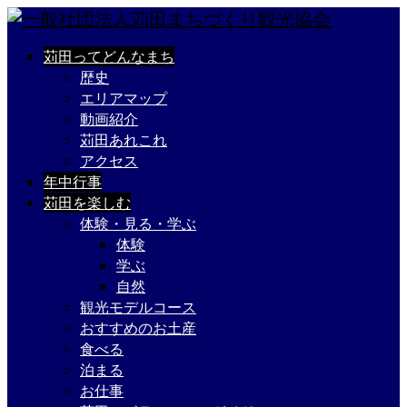
苅田ってどんなまち
歴史
エリアマップ
動画紹介
苅田あれこれ
アクセス
年中行事
苅田を楽しむ
体験・見る・学ぶ
体験
学ぶ
自然
観光モデルコース
おすすめのお土産
食べる
泊まる
お仕事