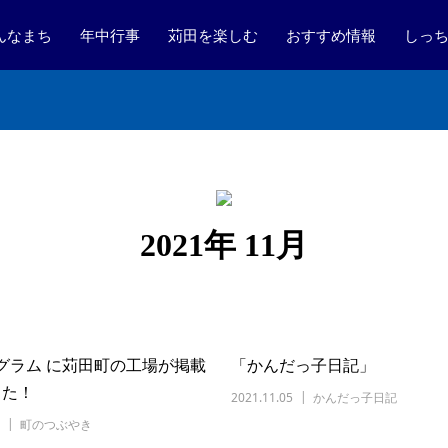
んなまち
年中行事
苅田を楽しむ
おすすめ情報
しっ
2021年 11月
グラム に苅田町の工場が掲載
「かんだっ子日記」
した！
2021.11.05
かんだっ子日記
町のつぶやき