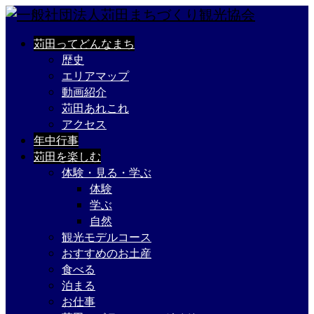
苅田ってどんなまち
歴史
エリアマップ
動画紹介
苅田あれこれ
アクセス
年中行事
苅田を楽しむ
体験・見る・学ぶ
体験
学ぶ
自然
観光モデルコース
おすすめのお土産
食べる
泊まる
お仕事