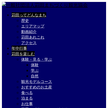
苅田ってどんなまち
歴史
エリアマップ
動画紹介
苅田あれこれ
アクセス
年中行事
苅田を楽しむ
体験・見る・学ぶ
体験
学ぶ
自然
観光モデルコース
おすすめのお土産
食べる
泊まる
お仕事