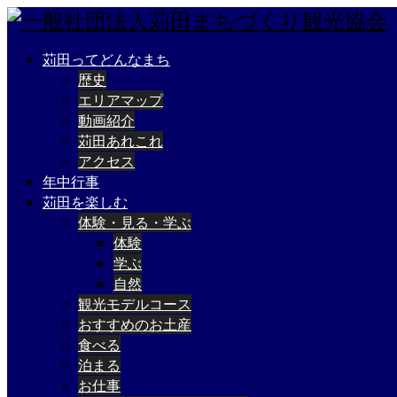
苅田ってどんなまち
歴史
エリアマップ
動画紹介
苅田あれこれ
アクセス
年中行事
苅田を楽しむ
体験・見る・学ぶ
体験
学ぶ
自然
観光モデルコース
おすすめのお土産
食べる
泊まる
お仕事