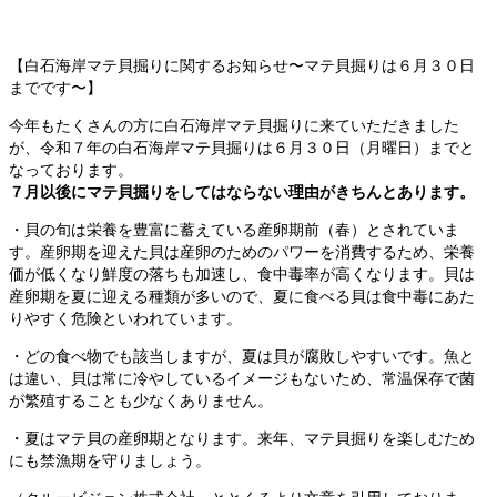
【白石海岸マテ貝掘りに関するお知らせ〜マテ貝掘りは６月３０日
までです〜】
今年もたくさんの方に白石海岸マテ貝掘りに来ていただきました
が、令和７年の白石海岸マテ貝掘りは６月３０日（月曜日）までと
なっております。
７月以後にマテ貝掘りをしてはならない理由がきちんとあります。
・貝の旬は栄養を豊富に蓄えている産卵期前（春）とされていま
す。産卵期を迎えた貝は産卵のためのパワーを消費するため、栄養
価が低くなり鮮度の落ちも加速し、食中毒率が高くなります。貝は
産卵期を夏に迎える種類が多いので、夏に食べる貝は食中毒にあた
りやすく危険といわれています。
・どの食べ物でも該当しますが、夏は貝が腐敗しやすいです。魚と
は違い、貝は常に冷やしているイメージもないため、常温保存で菌
が繁殖することも少なくありません。
・夏はマテ貝の産卵期となります。来年、マテ貝掘りを楽しむため
にも禁漁期を守りましょう。