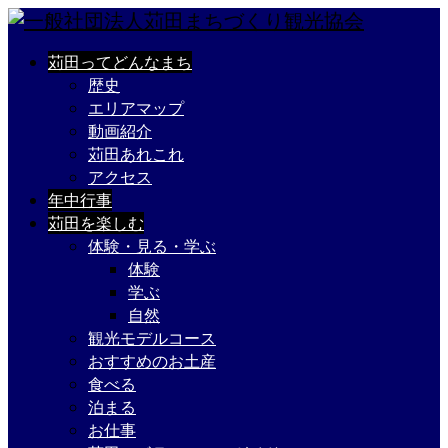
苅田ってどんなまち
歴史
エリアマップ
動画紹介
苅田あれこれ
アクセス
年中行事
苅田を楽しむ
体験・見る・学ぶ
体験
学ぶ
自然
観光モデルコース
おすすめのお土産
食べる
泊まる
お仕事