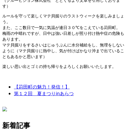
（クルービジョン株式会社 ととくるより文章を引用しておりま
す）
ルールを守って楽しくマテ貝掘りのラストウィークを楽しみましょ
う。
また、ここ数日で一気に気温が連日３０℃をこえている苅田町。
梅雨の中晴れですが、日中は強い日差しが照り付け熱中症の危険も
あります。
マテ貝掘りをするさいはじゅうぶんに水分補給をし、無理をしない
ように（マテ貝掘りに熱中し、気が付けばかなり沖まで出ているこ
ともあるかと思います）
楽しい思い出とゴミの持ち帰りをよろしくお願いいたします。
【苅田町の魅力！発信！】
第１２回 夏まつりinあらつ
新着記事