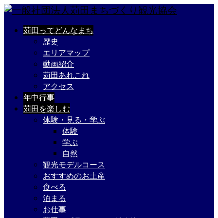
苅田ってどんなまち
歴史
エリアマップ
動画紹介
苅田あれこれ
アクセス
年中行事
苅田を楽しむ
体験・見る・学ぶ
体験
学ぶ
自然
観光モデルコース
おすすめのお土産
食べる
泊まる
お仕事