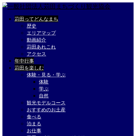
苅田ってどんなまち
歴史
エリアマップ
動画紹介
苅田あれこれ
アクセス
年中行事
苅田を楽しむ
体験・見る・学ぶ
体験
学ぶ
自然
観光モデルコース
おすすめのお土産
食べる
泊まる
お仕事