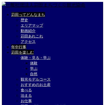
苅田ってどんなまち
歴史
エリアマップ
動画紹介
苅田あれこれ
アクセス
年中行事
苅田を楽しむ
体験・見る・学ぶ
体験
学ぶ
自然
観光モデルコース
おすすめのお土産
食べる
泊まる
お仕事