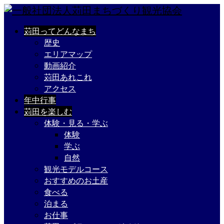
苅田ってどんなまち
歴史
エリアマップ
動画紹介
苅田あれこれ
アクセス
年中行事
苅田を楽しむ
体験・見る・学ぶ
体験
学ぶ
自然
観光モデルコース
おすすめのお土産
食べる
泊まる
お仕事