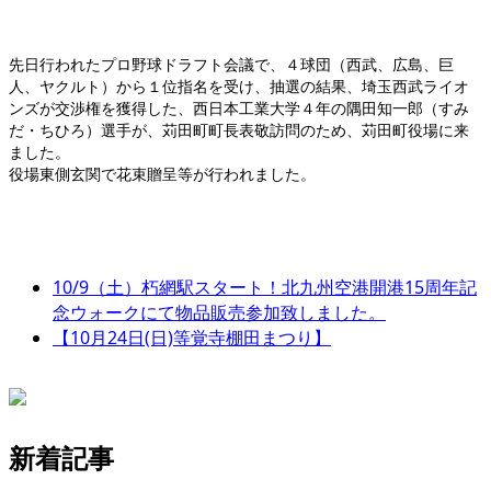
先日行われたプロ野球ドラフト会議で、４球団（西武、広島、巨
人、ヤクルト）から１位指名を受け、抽選の結果、埼玉西武ライオ
ンズが交渉権を獲得した、西日本工業大学４年の隅田知一郎（すみ
だ・ちひろ）選手が、苅田町町長表敬訪問のため、苅田町役場に来
ました。
役場東側玄関で花束贈呈等が行われました。
10/9（土）朽網駅スタート！北九州空港開港15周年記
念ウォークにて物品販売参加致しました。
【10月24日(日)等覚寺棚田まつり】
新着記事