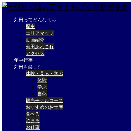
苅田ってどんなまち
歴史
エリアマップ
動画紹介
苅田あれこれ
アクセス
年中行事
苅田を楽しむ
体験・見る・学ぶ
体験
学ぶ
自然
観光モデルコース
おすすめのお土産
食べる
泊まる
お仕事