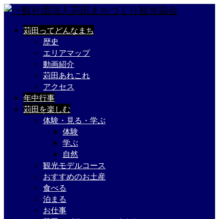
苅田ってどんなまち
歴史
エリアマップ
動画紹介
苅田あれこれ
アクセス
年中行事
苅田を楽しむ
体験・見る・学ぶ
体験
学ぶ
自然
観光モデルコース
おすすめのお土産
食べる
泊まる
お仕事