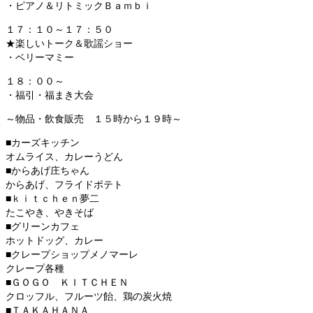
・ピアノ＆リトミックＢａｍｂｉ
１７：１０～１７：５０
★楽しいトーク＆歌謡ショー
・ベリーマミー
１８：００～
・福引・福まき大会
～物品・飲食販売 １５時から１９時～
■カーズキッチン
オムライス、カレーうどん
■からあげ庄ちゃん
からあげ、フライドポテト
■ｋｉｔｃｈｅｎ夢二
たこやき、やきそば
■グリーンカフェ
ホットドッグ、カレー
■クレープショップメノマーレ
クレープ各種
■ＧＯＧＯ ＫＩＴＣＨＥＮ
クロッフル、フルーツ飴、鶏の炭火焼
■ＴＡＫＡＨＡＮＡ