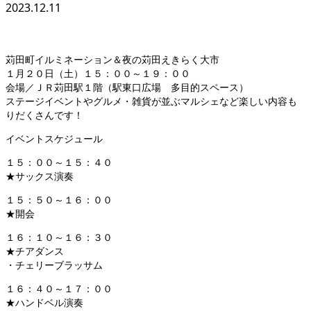
2023.12.11
苅田町イルミネーション＆夜の苅田えきらく大市
１月２０日（土）１５：００～１９：００
会場／ＪＲ苅田駅１階（駅東口広場 多目的スペース）
ステージイベントやグルメ・雑貨が並ぶマルシェなど楽しい内容も
りだくさんです！
イベントスケジュール
１５：００～１５：４０
★サックス演奏
１５：５０～１６：００
★開会
１６：１０～１６：３０
★チアダンス
・チェリーブラッサム
１６：４０～１７：００
★ハンドベル演奏