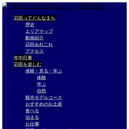
苅田ってどんなまち
歴史
エリアマップ
動画紹介
苅田あれこれ
アクセス
年中行事
苅田を楽しむ
体験・見る・学ぶ
体験
学ぶ
自然
観光モデルコース
おすすめのお土産
食べる
泊まる
お仕事