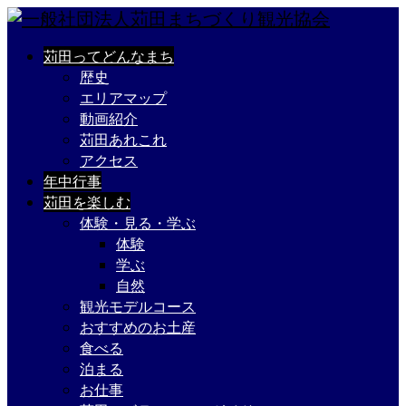
苅田ってどんなまち
歴史
エリアマップ
動画紹介
苅田あれこれ
アクセス
年中行事
苅田を楽しむ
体験・見る・学ぶ
体験
学ぶ
自然
観光モデルコース
おすすめのお土産
食べる
泊まる
お仕事