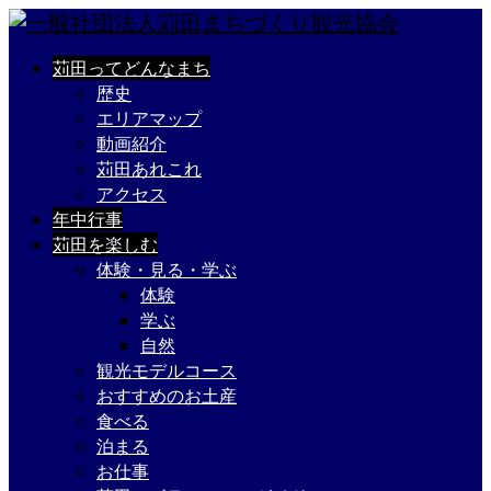
苅田ってどんなまち
歴史
エリアマップ
動画紹介
苅田あれこれ
アクセス
年中行事
苅田を楽しむ
体験・見る・学ぶ
体験
学ぶ
自然
観光モデルコース
おすすめのお土産
食べる
泊まる
お仕事