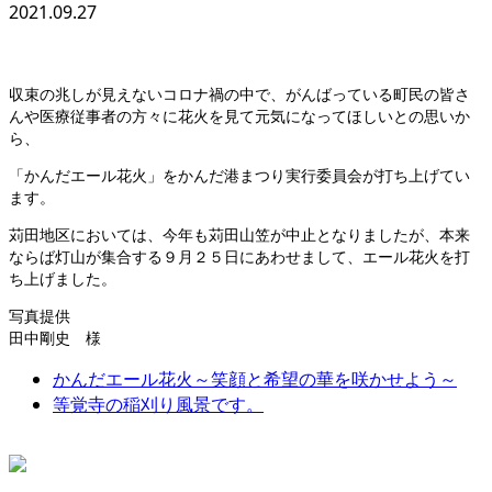
2021.09.27
収束の兆しが見えないコロナ禍の中で、がんばっている町民の皆さ
んや医療従事者の方々に花火を見て元気になってほしいとの思いか
ら、
「かんだエール花火」をかんだ港まつり実行委員会が打ち上げてい
ます。
苅田地区においては、今年も苅田山笠が中止となりましたが、本来
ならば灯山が集合する９月２５日にあわせまして、エール花火を打
ち上げました。
写真提供
田中剛史 様
かんだエール花火～笑顔と希望の華を咲かせよう～
等覚寺の稲刈り風景です。