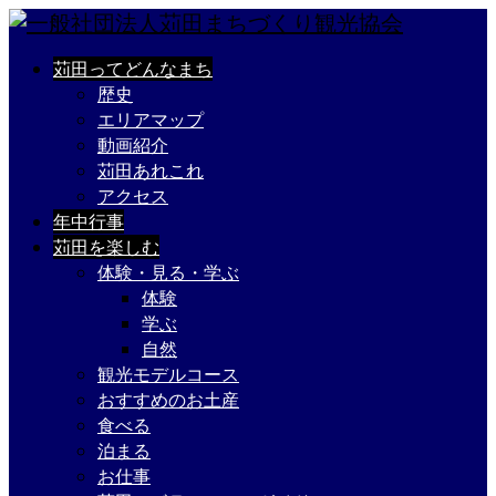
苅田ってどんなまち
歴史
エリアマップ
動画紹介
苅田あれこれ
アクセス
年中行事
苅田を楽しむ
体験・見る・学ぶ
体験
学ぶ
自然
観光モデルコース
おすすめのお土産
食べる
泊まる
お仕事