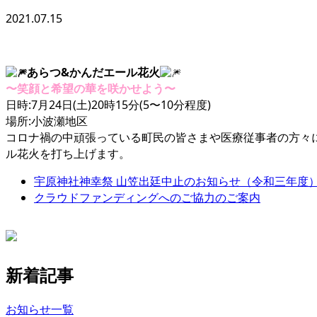
2021.07.15
あらつ&かんだエール花火
〜笑顔と希望の華を咲かせよう〜
日時:7月24日(土)20時15分(5〜10分程度)
場所:小波瀬地区
コロナ禍の中頑張っている町民の皆さまや医療従事者の方々に
ル花火を打ち上げます。
宇原神社神幸祭 山笠出廷中止のお知らせ（令和三年度
クラウドファンディングへのご協力のご案内
新着記事
お知らせ一覧