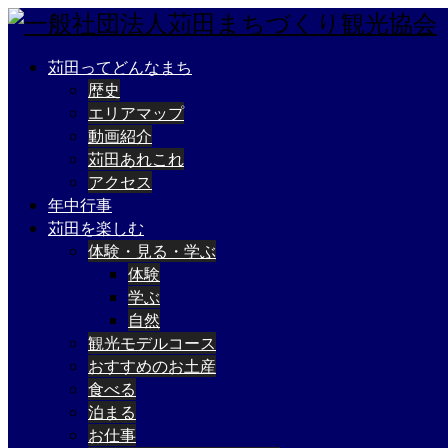
苅田ってどんなまち
歴史
エリアマップ
動画紹介
苅田あれこれ
アクセス
年中行事
苅田を楽しむ
体験・見る・学ぶ
体験
学ぶ
自然
観光モデルコース
おすすめのお土産
食べる
泊まる
お仕事