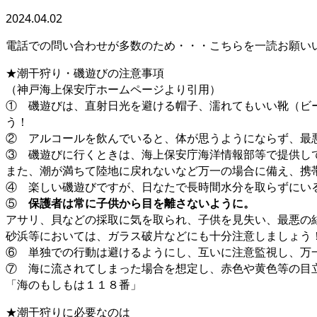
2024.04.02
電話での問い合わせが多数のため・・・こちらを一読お願い
★潮干狩り・磯遊びの注意事項
（神戸海上保安庁ホームページより引用）
① 磯遊びは、直射日光を避ける帽子、濡れてもいい靴（ビ
う！
② アルコールを飲んでいると、体が思うようにならず、最
③ 磯遊びに行くときは、海上保安庁海洋情報部等で提供し
また、潮が満ちて陸地に戻れないなど万一の場合に備え、携
④ 楽しい磯遊びですが、日なたで長時間水分を取らずにい
⑤
保護者は常に子供から目を離さないように。
アサリ、貝などの採取に気を取られ、子供を見失い、最悪の
砂浜等においては、ガラス破片などにも十分注意しましょう
⑥ 単独での行動は避けるようにし、互いに注意監視し、万
⑦ 海に流されてしまった場合を想定し、赤色や黄色等の目
「海のもしもは１１８番」
★潮干狩りに必要なのは