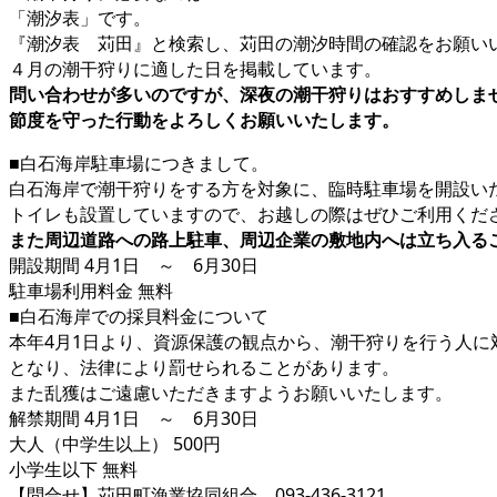
「潮汐表」です。
『潮汐表 苅田』と検索し、苅田の潮汐時間の確認をお願い
４月の潮干狩りに適した日を掲載しています。
問い合わせが多いのですが、深夜の潮干狩りはおすすめしま
節度を守った行動をよろしくお願いいたします。
■白石海岸駐車場につきまして。
白石海岸で潮干狩りをする方を対象に、臨時駐車場を開設いた
トイレも設置していますので、お越しの際はぜひご利用くだ
また周辺道路への路上駐車、周辺企業の敷地内へは立ち入る
開設期間 4月1日 ～ 6月30日
駐車場利用料金 無料
■白石海岸での採貝料金について
本年4月1日より、資源保護の観点から、潮干狩りを行う人
となり、法律により罰せられることがあります。
また乱獲はご遠慮いただきますようお願いいたします。
解禁期間 4月1日 ～ 6月30日
大人（中学生以上） 500円
小学生以下 無料
【問合せ】苅田町漁業協同組合 093-436-3121