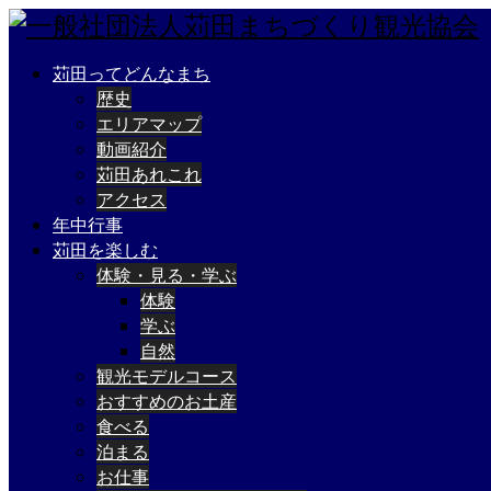
苅田ってどんなまち
歴史
エリアマップ
動画紹介
苅田あれこれ
アクセス
年中行事
苅田を楽しむ
体験・見る・学ぶ
体験
学ぶ
自然
観光モデルコース
おすすめのお土産
食べる
泊まる
お仕事