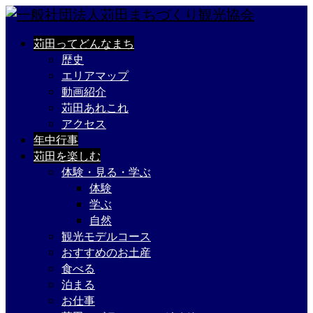
苅田ってどんなまち
歴史
エリアマップ
動画紹介
苅田あれこれ
アクセス
年中行事
苅田を楽しむ
体験・見る・学ぶ
体験
学ぶ
自然
観光モデルコース
おすすめのお土産
食べる
泊まる
お仕事