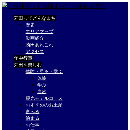
苅田ってどんなまち
歴史
エリアマップ
動画紹介
苅田あれこれ
アクセス
年中行事
苅田を楽しむ
体験・見る・学ぶ
体験
学ぶ
自然
観光モデルコース
おすすめのお土産
食べる
泊まる
お仕事