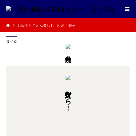
苅田をとことん楽しむ
莉々餃子
食べる
定食から！