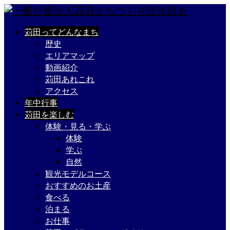
苅田ってどんなまち
歴史
エリアマップ
動画紹介
苅田あれこれ
アクセス
年中行事
苅田を楽しむ
体験・見る・学ぶ
体験
学ぶ
自然
観光モデルコース
おすすめのお土産
食べる
泊まる
お仕事