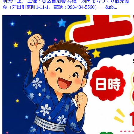
雨天中止） 主催：堤区自治会 共催：苅田まちづくり観光協
会（苅田町京町1-11-1、電話：093-434-5560） &nb...