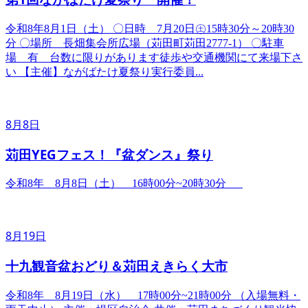
令和8年8月1日（土） ​〇日時 7月20日㊏15時30分～20時30
分 〇場所 長畑集会所広場（苅田町苅田2777-1） 〇駐車
場 有 台数に限りがあります徒歩や交通機関にて来場下さ
い 【主催】ながばたけ夏祭り実行委員...
8月8日
苅田YEGフェス！『盆ダンス』祭り
令和8年 8月8日（土） 16時00分~20時30分
8月19日
十九観音盆おどり＆苅田えきらく大市
令和8年 8月19日（水） 17時00分~21時00分 （入場無料・