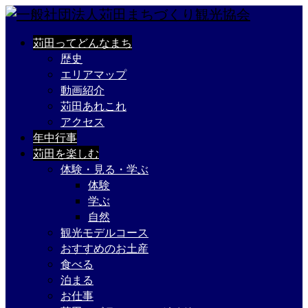
苅田ってどんなまち
歴史
エリアマップ
動画紹介
苅田あれこれ
アクセス
年中行事
苅田を楽しむ
体験・見る・学ぶ
体験
学ぶ
自然
観光モデルコース
おすすめのお土産
食べる
泊まる
お仕事