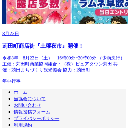
8月22日
苅田町商店街『土曜夜市』開催！
令和8年 8月22日（土） 16時00分~20時00分 （少雨決行）
主催：苅田町商業協同組合・（株）ピュアタウン苅田 共
催：苅田まちづくり観光協会 協力：苅田町
年中行事
ホーム
当協会について
お問い合わせ
情報投稿フォーム
プライバシーポリシー
利用規約