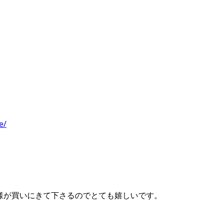
）
e/
の皆様が買いにきて下さるのでとても嬉しいです。