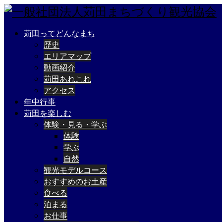
苅田ってどんなまち
歴史
エリアマップ
動画紹介
苅田あれこれ
アクセス
年中行事
苅田を楽しむ
体験・見る・学ぶ
体験
学ぶ
自然
観光モデルコース
おすすめのお土産
食べる
泊まる
お仕事