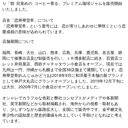
り「朝 目覚めの コーヒー香る」プレミアム珈琲ジャムを販売開始
いたしました。
店名「恋寿華堂®」について
「恋寿華堂®」という屋号には、恋が実りしあわせに華咲くという恋
愛成就の意味が込められています。
店舗展開について
福岡、長崎、大分、山口、熊本、広島、兵庫、鹿児島、名古屋、静
岡にて催事出店及び卸販売を行い、ＪＲ博多駅店に続き、百貨店コ
レット井筒屋店、西鉄チャチャタウン小倉店をオープン。現在では
九州は一円、沖縄から札幌まで全国38店舗まで展開しています。恋
寿華堂®(れんじゅかどう)は2018年9月に和洋菓子本舗の新ブランド
として神戸大丸店にグランドオープンしました。2019年12月下旬に
は大分、2020年7月に小倉店がオープンいたしました。
オシャレでカラフルな色彩と弊社コンセプトがメディアや各新聞
社、英字新聞などから取材掲載され、海外からの視察・取材もあ
り、少しずつながら販路拡大し、全国にて販売中です。金平糖文化
希少性の認知度と歴史的価値を向上していく手助けとなればと考え
ています。