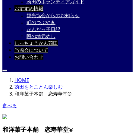
苅田のボランティアガイド
おすすめ情報
観光協会からのお知らせ
町のつぶやき
かんだっ子日記
噂の地元めし
しっちょうかん苅田
当協会について
お問い合わせ
HOME
苅田をとことん楽しむ
和洋菓子本舗 恋寿華堂®
食べる
和洋菓子本舗 恋寿華堂®