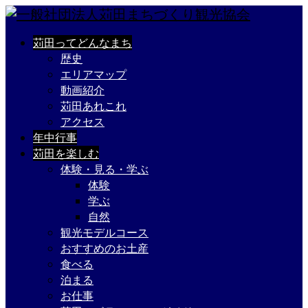
苅田ってどんなまち
歴史
エリアマップ
動画紹介
苅田あれこれ
アクセス
年中行事
苅田を楽しむ
体験・見る・学ぶ
体験
学ぶ
自然
観光モデルコース
おすすめのお土産
食べる
泊まる
お仕事