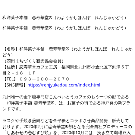
和洋菓子本舗 恋寿華堂®（わようがしほんぽ れんじゅかどう）
和洋菓子本舗 恋寿華堂®（わようがしほんぽ れんじゅかどう）
【名称】和洋菓子本舗 恋寿華堂®（わようがしほんぽ れんじゅか
どう）
（苅田まちづくり観光協会会員）
【住所】恋寿華堂カフェ工房 福岡県北九州市小倉北区下到津５丁
目２－１８ １Ｆ
【TEL】 ０９３―６００―２０７０
【SNS情報】
https://renjyukadou.com/index.html
九州唯一の金平糖専門店こんぺいとうカフェのもう一つの顔である
「和洋菓子本舗 恋寿華堂®」は、お菓子の街である神戸発の新ブラ
ンドです。
ラスクや手焼き煎餅などを金平糖とコラボさせ商品開発、販売して
おります。2020年2月に恋寿華堂®初となる完全自社プロデュースの
「しあわせの恋むすび焼」を、2020年10月には、挽き立て珈琲豆入