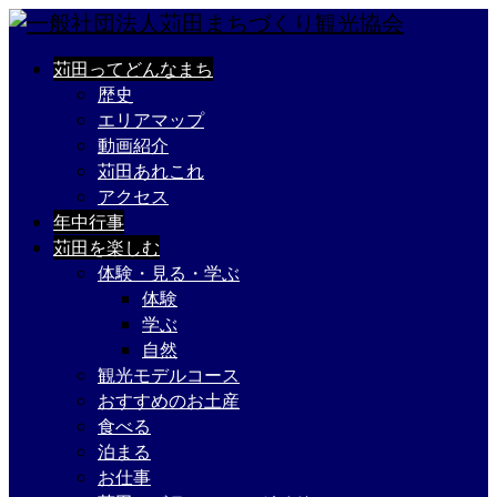
苅田ってどんなまち
歴史
エリアマップ
動画紹介
苅田あれこれ
アクセス
年中行事
苅田を楽しむ
体験・見る・学ぶ
体験
学ぶ
自然
観光モデルコース
おすすめのお土産
食べる
泊まる
お仕事