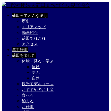
苅田ってどんなまち
歴史
エリアマップ
動画紹介
苅田あれこれ
アクセス
年中行事
苅田を楽しむ
体験・見る・学ぶ
体験
学ぶ
自然
観光モデルコース
おすすめのお土産
食べる
泊まる
お仕事