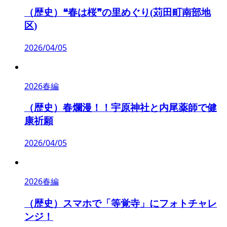
（歴史）❝春は桜❞の里めぐり(苅田町南部地
区)
2026/04/05
2026春編
（歴史）春爛漫！！宇原神社と内尾薬師で健
康祈願
2026/04/05
2026春編
（歴史）スマホで「等覚寺」にフォトチャレ
ンジ！