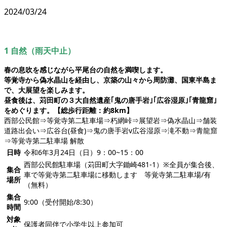
2024/03/24
1 自然（雨天中止）
春の息吹を感じながら平尾台の自然を満喫します。
等覚寺から偽水晶山を経由し、京築の山々から周防灘、国東半島ま
で、大展望を楽しみます。
昼食後は、苅田町の３大自然遺産｢鬼の唐手岩｣｢広谷湿原｣｢青龍窟｣
をめぐります。【総歩行距離：約8km】
西部公民館⇒等覚寺第二駐車場⇒朽網峠⇒展望岩⇒偽水晶山⇒舗装
道路出会い⇒広谷台(昼食)⇒鬼の唐手岩v広谷湿原⇒滝不動⇒青龍窟
⇒等覚寺第二駐車場 解散
日時
令和6年3月24日（日）9：00~15：00
西部公民館駐車場（苅田町大字鋤崎481-1）※全員が集合後、
集合
車で等覚寺第二駐車場に移動します 等覚寺第二駐車場/有
場所
（無料）
集合
9:00（受付開始/8:30）
時間
対象
保護者同伴で小学生以上参加可