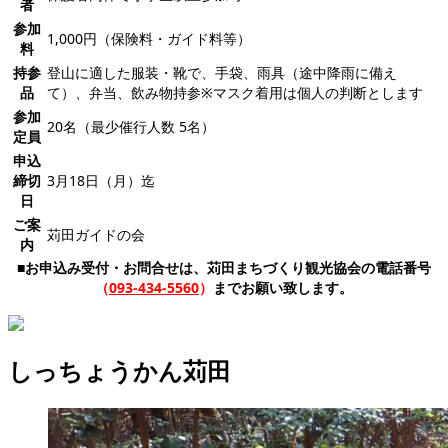
者
参加
1,000円（保険料・ガイド料等）
料
持参
登山に適した服装・靴で、手袋、雨具（途中降雨に備え
品
て）、弁当、飲み物持参※マスク着用は個人の判断とします
参加
20名（最少催行人数 5名）
定員
申込
締切
3月18日（月）迄
日
ご案
苅田ガイドの会
内
■お申込み受付・お問合せは、苅田まちづくり観光協会の電話番号
（
093-434-5560
）
までお願い致します。
しっちょうかん苅田