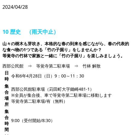
2024/04/28
10 歴史 （雨天中止）
山々の樹木も芽吹き、本格的な春の到来を感じながら、春の代表的
な食べ物の1つである「竹の子掘り」をしませんか？
等覚寺の竹林で家族と一緒に「竹の子掘り」を楽しみましょう。
西部公民館 ⇒ 等覚寺第二駐車場 ⇒ 竹林 解散
日
令和6年4月28日（日）9：00～11：30
時
集
西部公民館駐車場（苅田町大字鋤崎481-1）
合
※全員が集合後、車で等覚寺第二駐車場に移動します
場
等覚寺第二駐車場/有（無料）
所
集
合
9:00（受付開始/8:30）
時
間