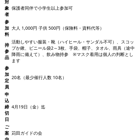
対
象
保護者同伴で小学生以上参加可
者
参
加
大人 1,000円 子供 500円（保険料・資料代等）
料
活動しやすい服装・靴（ハイヒール・サンダル不可）、スコッ
持
プか鍬、ビニール袋2～3枚、手袋、帽子、タオル、雨具（途中
参
降雨に備えて）、飲み物持参 ※マスク着用は個人の判断とし
品
ます
参
加
20名（最少催行人数 10名）
定
員
申
込
締
4月19日（金）迄
切
日
ご
案
苅田ガイドの会
内