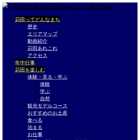
苅田ってどんなまち
歴史
エリアマップ
動画紹介
苅田あれこれ
アクセス
年中行事
苅田を楽しむ
体験・見る・学ぶ
体験
学ぶ
自然
観光モデルコース
おすすめのお土産
食べる
泊まる
お仕事