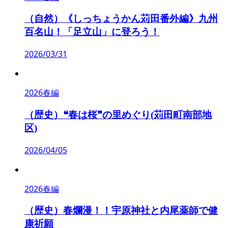
（自然）《しっちょうかん苅田番外編》九州
百名山！「足立山」に登ろう！
2026/03/31
2026春編
（歴史）❝春は桜❞の里めぐり(苅田町南部地
区)
2026/04/05
2026春編
（歴史）春爛漫！！宇原神社と内尾薬師で健
康祈願