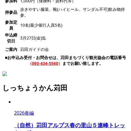
参加料
1,000円（保険料・資料代等）
歩きやすい服装、靴(ハイヒール、サンダル不可)飲み物持
持参品
参。
参加定
10名(最少催行人員5名)
員
申込締
3月27日(金)迄
切日
ご案内
苅田ガイドの会
■お申込み受付・お問合せは、苅田まちづくり観光協会の電話番号
（
093-434-5560
）
までお願い致します。
しっちょうかん苅田
2026春編
（自然）苅田アルプス春の里山５連峰トレッ