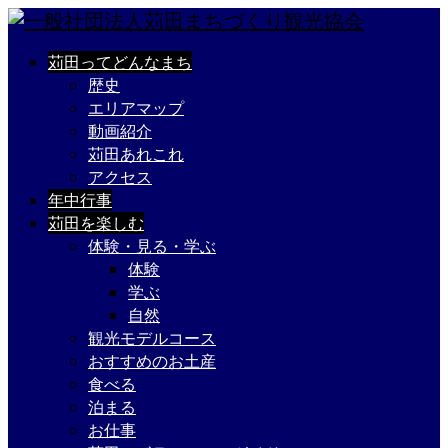
苅田ってどんなまち
歴史
エリアマップ
動画紹介
苅田あれこれ
アクセス
年中行事
苅田を楽しむ
体験・見る・学ぶ
体験
学ぶ
自然
観光モデルコース
おすすめのお土産
食べる
泊まる
お仕事