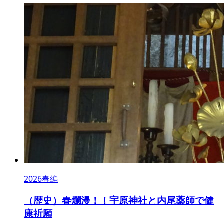
2026春編
（歴史）春爛漫！！宇原神社と内尾薬師で健
康祈願