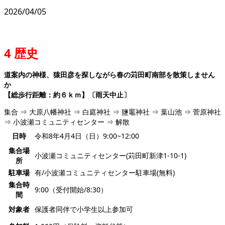
2026/04/05
4 歴史
道案内の神様、猿田彦を探しながら春の苅田町南部を散策しません
か
【総歩行距離：約６ｋｍ】〔雨天中止〕
集合 ⇒ 大原八幡神社 ⇒ 白庭神社 ⇒ 鹽竈神社 ⇒ 葉山池 ⇒ 菅原神社
⇒ 小波瀬コミュニティセンター ⇒ 解散
日時
令和8年4月4日（日）9:00~12:00
集合場
小波瀬コミュニティセンター(苅田町新津1-10-1)
所
駐車場
有/小波瀬コミュニティセンター駐車場(無料)
集合時
9:00（受付開始/8:30）
間
対象者
保護者同伴で小学生以上参加可