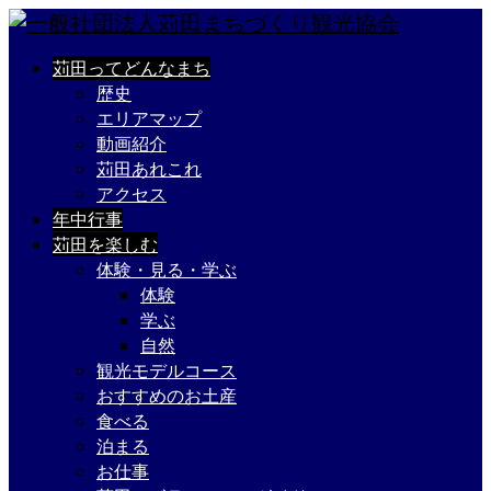
苅田ってどんなまち
歴史
エリアマップ
動画紹介
苅田あれこれ
アクセス
年中行事
苅田を楽しむ
体験・見る・学ぶ
体験
学ぶ
自然
観光モデルコース
おすすめのお土産
食べる
泊まる
お仕事