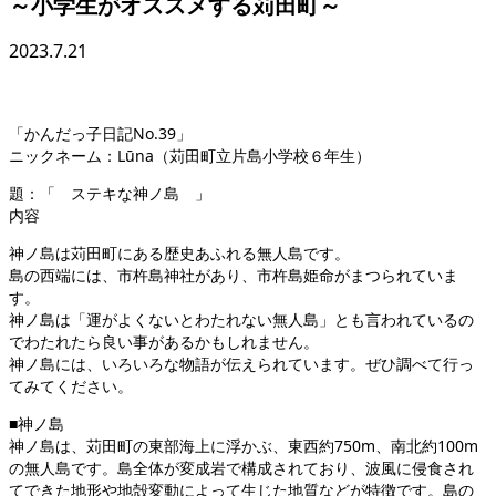
～小学生がオススメする苅田町～
2023.7.21
「かんだっ子日記No.39」
ニックネーム：Lūna（苅田町立片島小学校６年生）
題：「 ステキな神ノ島 」
内容
神ノ島は苅田町にある歴史あふれる無人島です。
島の西端には、市杵島神社があり、市杵島姫命がまつられていま
す。
神ノ島は「運がよくないとわたれない無人島」とも言われているの
でわたれたら良い事があるかもしれません。
神ノ島には、いろいろな物語が伝えられています。ぜひ調べて行っ
てみてください。
■神ノ島
神ノ島は、苅田町の東部海上に浮かぶ、東西約750m、南北約100m
の無人島です。島全体が変成岩で構成されており、波風に侵食され
てできた地形や地殻変動によって生じた地質などが特徴です。島の