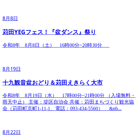
8月8日
苅田YEGフェス！『盆ダンス』祭り
令和8年 8月8日（土） 16時00分~20時30分
8月19日
十九観音盆おどり＆苅田えきらく大市
令和8年 8月19日（水） 17時00分~21時00分 （入場無料・
雨天中止） 主催：堤区自治会 共催：苅田まちづくり観光協
会（苅田町京町1-11-1、電話：093-434-5560） &nb...
8月22日