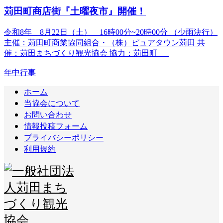
苅田町商店街『土曜夜市』開催！
令和8年 8月22日（土） 16時00分~20時00分 （少雨決行）
主催：苅田町商業協同組合・（株）ピュアタウン苅田 共
催：苅田まちづくり観光協会 協力：苅田町
年中行事
ホーム
当協会について
お問い合わせ
情報投稿フォーム
プライバシーポリシー
利用規約