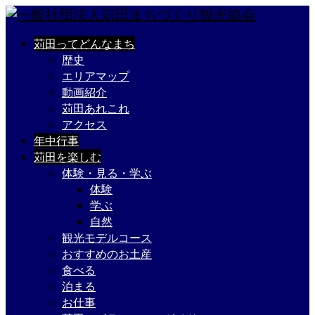
苅田ってどんなまち
歴史
エリアマップ
動画紹介
苅田あれこれ
アクセス
年中行事
苅田を楽しむ
体験・見る・学ぶ
体験
学ぶ
自然
観光モデルコース
おすすめのお土産
食べる
泊まる
お仕事