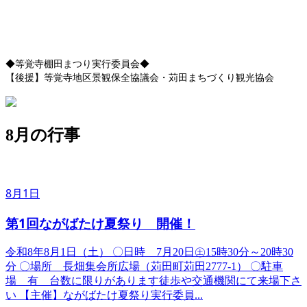
◆等覚寺棚田まつり実行委員会◆
【後援】等覚寺地区景観保全協議会・苅田まちづくり観光協会
8月の行事
8月1日
第1回ながばたけ夏祭り 開催！
令和8年8月1日（土） ​〇日時 7月20日㊏15時30分～20時30
分 〇場所 長畑集会所広場（苅田町苅田2777-1） 〇駐車
場 有 台数に限りがあります徒歩や交通機関にて来場下さ
い 【主催】ながばたけ夏祭り実行委員...