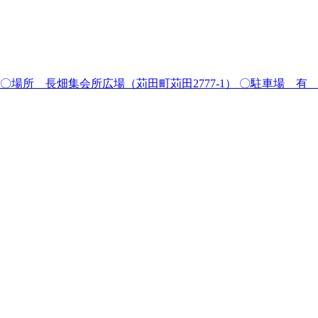
時30分 〇場所 長畑集会所広場（苅田町苅田2777-1） 〇駐車