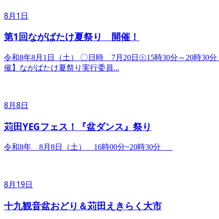
8月1日
第1回ながばたけ夏祭り 開催！
令和8年8月1日（土） ​〇日時 7月20日㊏15時30分～20
催】ながばたけ夏祭り実行委員...
8月8日
苅田YEGフェス！『盆ダンス』祭り
令和8年 8月8日（土） 16時00分~20時30分
8月19日
十九観音盆おどり＆苅田えきらく大市