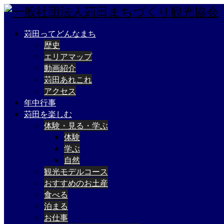
苅田ってどんなまち
歴史
エリアマップ
動画紹介
苅田あれこれ
アクセス
年中行事
苅田を楽しむ
体験・見る・学ぶ
体験
学ぶ
自然
観光モデルコース
おすすめのお土産
食べる
泊まる
お仕事