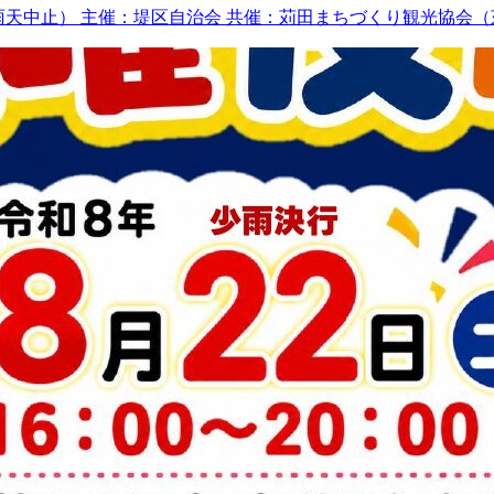
天中止） 主催：堤区自治会 共催：苅田まちづくり観光協会（苅田町京町1-