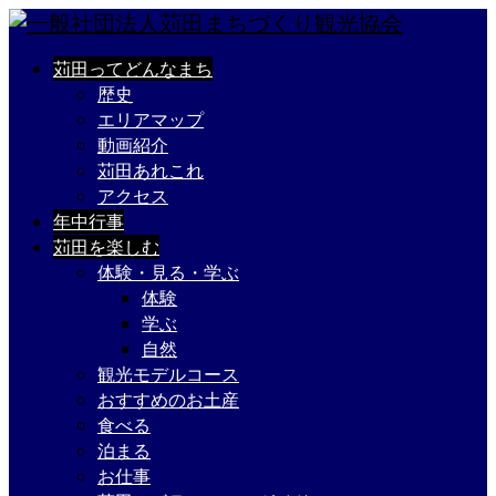
苅田ってどんなまち
歴史
エリアマップ
動画紹介
苅田あれこれ
アクセス
年中行事
苅田を楽しむ
体験・見る・学ぶ
体験
学ぶ
自然
観光モデルコース
おすすめのお土産
食べる
泊まる
お仕事