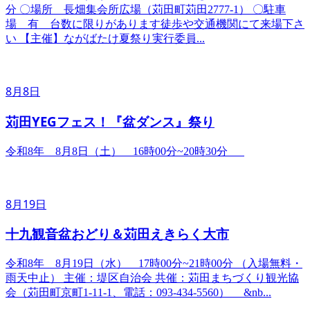
分 〇場所 長畑集会所広場（苅田町苅田2777-1） 〇駐車
場 有 台数に限りがあります徒歩や交通機関にて来場下さ
い 【主催】ながばたけ夏祭り実行委員...
8月8日
苅田YEGフェス！『盆ダンス』祭り
令和8年 8月8日（土） 16時00分~20時30分
8月19日
十九観音盆おどり＆苅田えきらく大市
令和8年 8月19日（水） 17時00分~21時00分 （入場無料・
雨天中止） 主催：堤区自治会 共催：苅田まちづくり観光協
会（苅田町京町1-11-1、電話：093-434-5560） &nb...