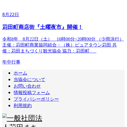
8月22日
苅田町商店街『土曜夜市』開催！
令和8年 8月22日（土） 16時00分~20時00分 （少雨決行）
主催：苅田町商業協同組合・（株）ピュアタウン苅田 共
催：苅田まちづくり観光協会 協力：苅田町
年中行事
ホーム
当協会について
お問い合わせ
情報投稿フォーム
プライバシーポリシー
利用規約