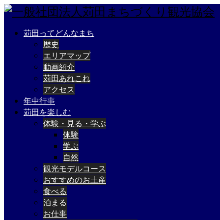
苅田ってどんなまち
歴史
エリアマップ
動画紹介
苅田あれこれ
アクセス
年中行事
苅田を楽しむ
体験・見る・学ぶ
体験
学ぶ
自然
観光モデルコース
おすすめのお土産
食べる
泊まる
お仕事