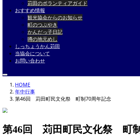
苅田のボランティアガイド
おすすめ情報
観光協会からのお知らせ
町のつぶやき
かんだっ子日記
噂の地元めし
しっちょうかん苅田
当協会について
お問い合わせ
HOME
年中行事
第46回 苅田町民文化祭 町制70周年記念
第46回 苅田町民文化祭 町制