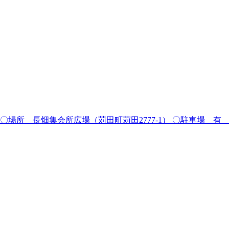
時30分 〇場所 長畑集会所広場（苅田町苅田2777-1） 〇駐車