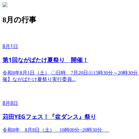
8月の行事
8月1日
第1回ながばたけ夏祭り 開催！
令和8年8月1日（土） ​〇日時 7月20日㊏15時30分～20
催】ながばたけ夏祭り実行委員...
8月8日
苅田YEGフェス！『盆ダンス』祭り
令和8年 8月8日（土） 16時00分~20時30分