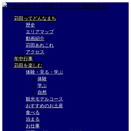
苅田ってどんなまち
歴史
エリアマップ
動画紹介
苅田あれこれ
アクセス
年中行事
苅田を楽しむ
体験・見る・学ぶ
体験
学ぶ
自然
観光モデルコース
おすすめのお土産
食べる
泊まる
お仕事