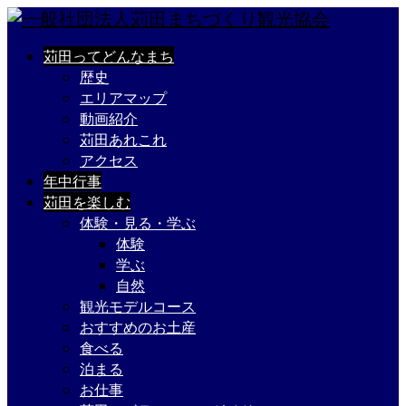
苅田ってどんなまち
歴史
エリアマップ
動画紹介
苅田あれこれ
アクセス
年中行事
苅田を楽しむ
体験・見る・学ぶ
体験
学ぶ
自然
観光モデルコース
おすすめのお土産
食べる
泊まる
お仕事