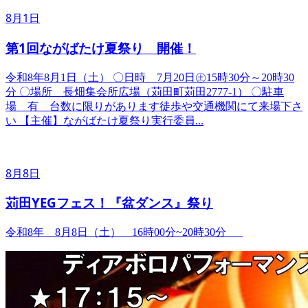
8月1日
第1回ながばたけ夏祭り 開催！
令和8年8月1日（土） ​〇日時 7月20日㊏15時30分～20時30
分 〇場所 長畑集会所広場（苅田町苅田2777-1） 〇駐車
場 有 台数に限りがあります徒歩や交通機関にて来場下さ
い 【主催】ながばたけ夏祭り実行委員...
8月8日
苅田YEGフェス！『盆ダンス』祭り
令和8年 8月8日（土） 16時00分~20時30分