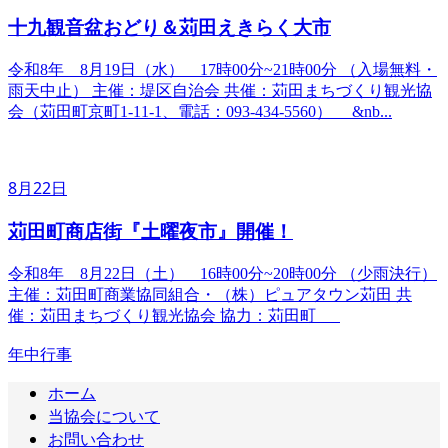
十九観音盆おどり＆苅田えきらく大市
令和8年 8月19日（水） 17時00分~21時00分 （入場無料・
雨天中止） 主催：堤区自治会 共催：苅田まちづくり観光協
会（苅田町京町1-11-1、電話：093-434-5560） &nb...
8月22日
苅田町商店街『土曜夜市』開催！
令和8年 8月22日（土） 16時00分~20時00分 （少雨決行）
主催：苅田町商業協同組合・（株）ピュアタウン苅田 共
催：苅田まちづくり観光協会 協力：苅田町
年中行事
ホーム
当協会について
お問い合わせ