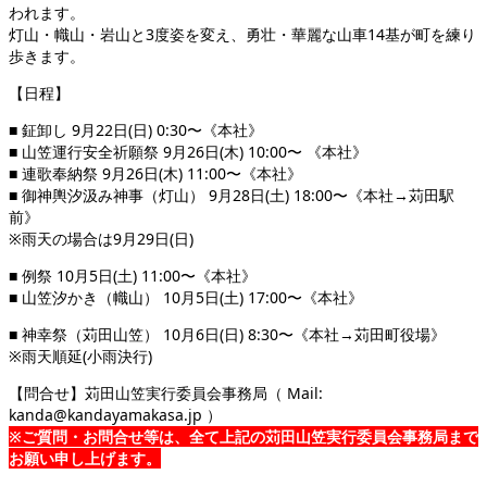
われます。
灯山・幟山・岩山と3度姿を変え、勇壮・華麗な山車14基が町を練り
歩きます。
【日程】
■ 鉦卸し 9月22日(日) 0:30〜《本社》
■ 山笠運行安全祈願祭 9月26日(木) 10:00〜 《本社》
■ 連歌奉納祭 9月26日(木) 11:00〜《本社》
■ 御神輿汐汲み神事（灯山） 9月28日(土) 18:00〜《本社→苅田駅
前》
※雨天の場合は9月29日(日)
■ 例祭 10月5日(土) 11:00〜《本社》
■ 山笠汐かき（幟山） 10月5日(土) 17:00〜《本社》
■ 神幸祭（苅田山笠） 10月6日(日) 8:30〜《本社→苅田町役場》
※雨天順延(小雨決行)
【問合せ】苅田山笠実行委員会事務局（ Mail:
kanda@kandayamakasa.jp ）
※ご質問・お問合せ等は、全て上記の苅田山笠実行委員会事務局まで
お願い申し上げます。