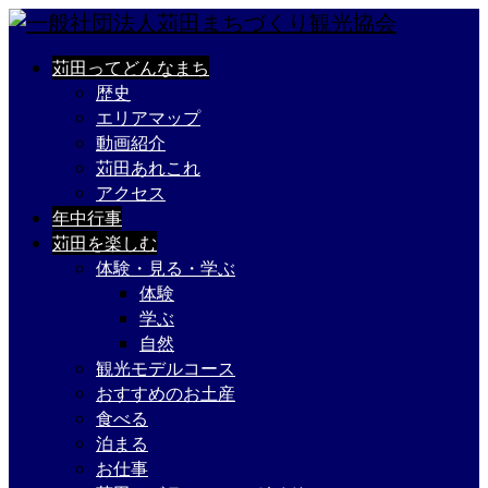
苅田ってどんなまち
歴史
エリアマップ
動画紹介
苅田あれこれ
アクセス
年中行事
苅田を楽しむ
体験・見る・学ぶ
体験
学ぶ
自然
観光モデルコース
おすすめのお土産
食べる
泊まる
お仕事