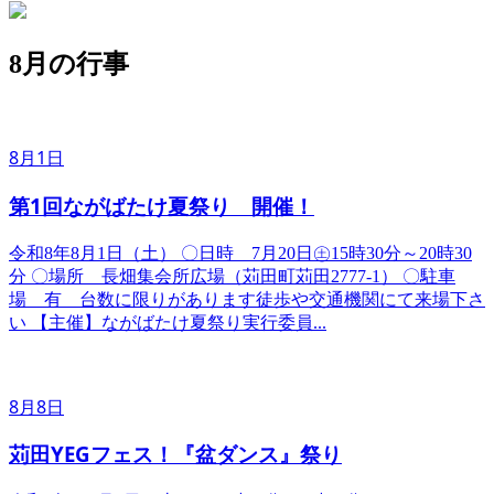
8月の行事
8月1日
第1回ながばたけ夏祭り 開催！
令和8年8月1日（土） ​〇日時 7月20日㊏15時30分～20時30
分 〇場所 長畑集会所広場（苅田町苅田2777-1） 〇駐車
場 有 台数に限りがあります徒歩や交通機関にて来場下さ
い 【主催】ながばたけ夏祭り実行委員...
8月8日
苅田YEGフェス！『盆ダンス』祭り