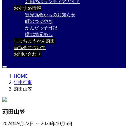
苅田のボランティアガイド
おすすめ情報
観光協会からのお知らせ
町のつぶやき
かんだっ子日記
噂の地元めし
しっちょうかん苅田
当協会について
お問い合わせ
HOME
年中行事
苅田山笠
苅田山笠
2024年9月22日 ～ 2024年10月6日