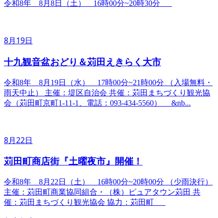
令和8年 8月8日（土） 16時00分~20時30分
8月19日
十九観音盆おどり＆苅田えきらく大市
令和8年 8月19日（水） 17時00分~21時00分 （入場無料・
雨天中止） 主催：堤区自治会 共催：苅田まちづくり観光協
会（苅田町京町1-11-1、電話：093-434-5560） &nb...
8月22日
苅田町商店街『土曜夜市』開催！
令和8年 8月22日（土） 16時00分~20時00分 （少雨決行）
主催：苅田町商業協同組合・（株）ピュアタウン苅田 共
催：苅田まちづくり観光協会 協力：苅田町