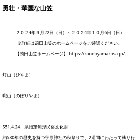
勇壮・華麗な山笠
２０２4年９月22日（日）～２０２4年１０月6日（日）
※詳細は苅田山笠のホームページをご確認ください。
【苅田山笠ホームページ】 https://kandayamakasa.jp/
灯山（ひやま）
幟山（のぼりやま）
S51.4.24 県指定無形民俗文化財
約580年の歴史を持つ宇原神社の秋祭りで、2週間にわたって執り行