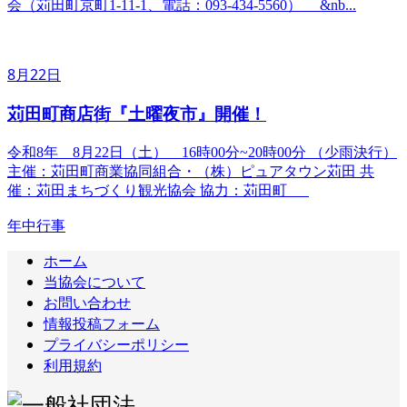
会（苅田町京町1-11-1、電話：093-434-5560） &nb...
8月22日
苅田町商店街『土曜夜市』開催！
令和8年 8月22日（土） 16時00分~20時00分 （少雨決行）
主催：苅田町商業協同組合・（株）ピュアタウン苅田 共
催：苅田まちづくり観光協会 協力：苅田町
年中行事
ホーム
当協会について
お問い合わせ
情報投稿フォーム
プライバシーポリシー
利用規約