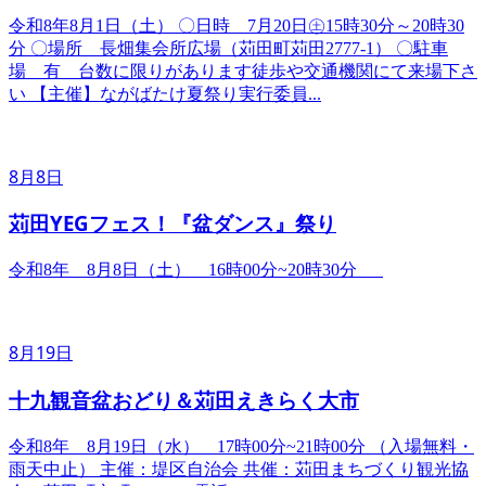
令和8年8月1日（土） ​〇日時 7月20日㊏15時30分～20時30
分 〇場所 長畑集会所広場（苅田町苅田2777-1） 〇駐車
場 有 台数に限りがあります徒歩や交通機関にて来場下さ
い 【主催】ながばたけ夏祭り実行委員...
8月8日
苅田YEGフェス！『盆ダンス』祭り
令和8年 8月8日（土） 16時00分~20時30分
8月19日
十九観音盆おどり＆苅田えきらく大市
令和8年 8月19日（水） 17時00分~21時00分 （入場無料・
雨天中止） 主催：堤区自治会 共催：苅田まちづくり観光協