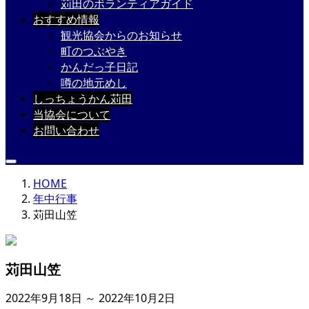
苅田のボランティアガイド
おすすめ情報
観光協会からのお知らせ
町のつぶやき
かんだっ子日記
噂の地元めし
しっちょうかん苅田
当協会について
お問い合わせ
HOME
年中行事
苅田山笠
苅田山笠
2022年9月18日 ～ 2022年10月2日