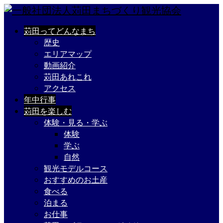
苅田ってどんなまち
歴史
エリアマップ
動画紹介
苅田あれこれ
アクセス
年中行事
苅田を楽しむ
体験・見る・学ぶ
体験
学ぶ
自然
観光モデルコース
おすすめのお土産
食べる
泊まる
お仕事