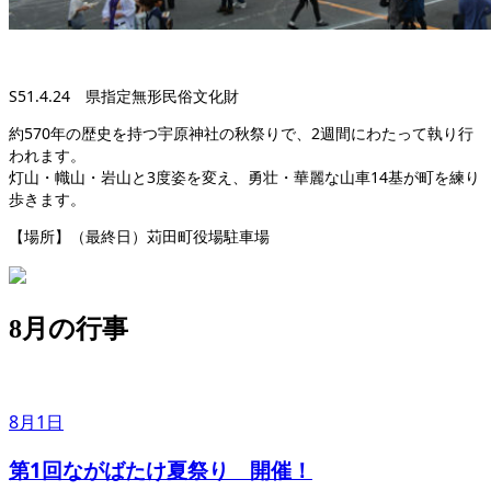
S51.4.24 県指定無形民俗文化財
約570年の歴史を持つ宇原神社の秋祭りで、2週間にわたって執り行
われます。
灯山・幟山・岩山と3度姿を変え、勇壮・華麗な山車14基が町を練り
歩きます。
【場所】（最終日）苅田町役場駐車場
8月の行事
8月1日
第1回ながばたけ夏祭り 開催！