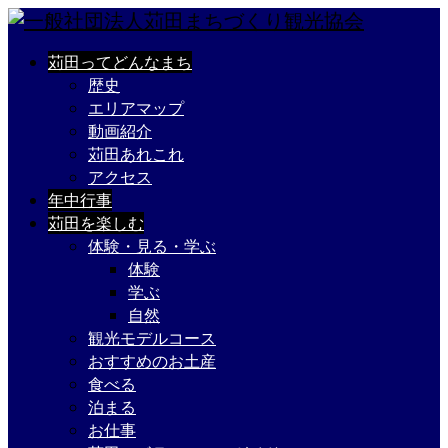
苅田ってどんなまち
歴史
エリアマップ
動画紹介
苅田あれこれ
アクセス
年中行事
苅田を楽しむ
体験・見る・学ぶ
体験
学ぶ
自然
観光モデルコース
おすすめのお土産
食べる
泊まる
お仕事