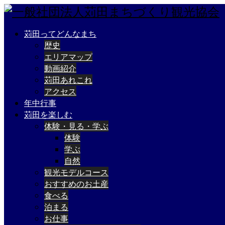
苅田ってどんなまち
歴史
エリアマップ
動画紹介
苅田あれこれ
アクセス
年中行事
苅田を楽しむ
体験・見る・学ぶ
体験
学ぶ
自然
観光モデルコース
おすすめのお土産
食べる
泊まる
お仕事