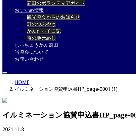
苅田のボランティアガイド
おすすめ情報
観光協会からのお知らせ
町のつぶやき
かんだっ子日記
噂の地元めし
しっちょうかん苅田
当協会について
お問い合わせ
HOME
イルミネーション協賛申込書HP_page-0001 (1)
イルミネーション協賛申込書HP_page-0001
2021.11.8