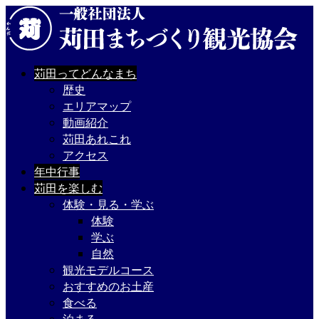
苅田ってどんなまち
歴史
エリアマップ
動画紹介
苅田あれこれ
アクセス
年中行事
苅田を楽しむ
体験・見る・学ぶ
体験
学ぶ
自然
観光モデルコース
おすすめのお土産
食べる