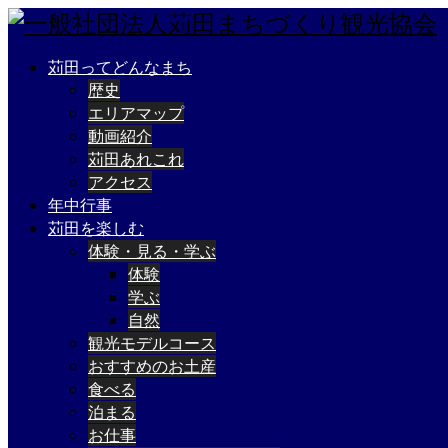
苅田ってどんなまち
歴史
エリアマップ
動画紹介
苅田あれこれ
アクセス
年中行事
苅田を楽しむ
体験・見る・学ぶ
体験
学ぶ
自然
観光モデルコース
おすすめのお土産
食べる
泊まる
お仕事