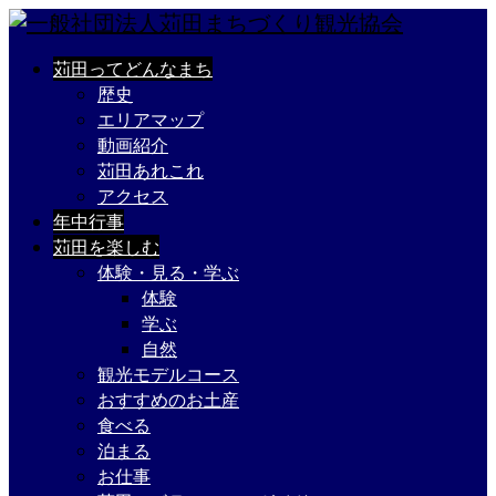
苅田ってどんなまち
歴史
エリアマップ
動画紹介
苅田あれこれ
アクセス
年中行事
苅田を楽しむ
体験・見る・学ぶ
体験
学ぶ
自然
観光モデルコース
おすすめのお土産
食べる
泊まる
お仕事