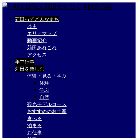
苅田ってどんなまち
歴史
エリアマップ
動画紹介
苅田あれこれ
アクセス
年中行事
苅田を楽しむ
体験・見る・学ぶ
体験
学ぶ
自然
観光モデルコース
おすすめのお土産
食べる
泊まる
お仕事