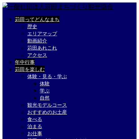
苅田ってどんなまち
歴史
エリアマップ
動画紹介
苅田あれこれ
アクセス
年中行事
苅田を楽しむ
体験・見る・学ぶ
体験
学ぶ
自然
観光モデルコース
おすすめのお土産
食べる
泊まる
お仕事